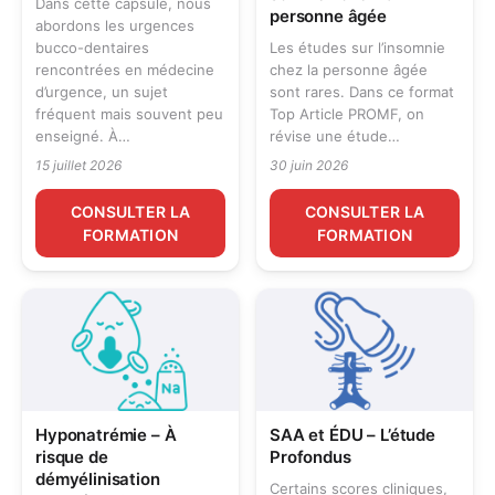
Dans cette capsule, nous
personne âgée
abordons les urgences
bucco-dentaires
Les études sur l’insomnie
rencontrées en médecine
chez la personne âgée
d’urgence, un sujet
sont rares. Dans ce format
fréquent mais souvent peu
Top Article PROMF, on
enseigné. À…
révise une étude…
15 juillet 2026
30 juin 2026
CONSULTER LA
CONSULTER LA
FORMATION
FORMATION
Hyponatrémie – À
SAA et ÉDU – L’étude
risque de
Profondus
démyélinisation
Certains scores cliniques,