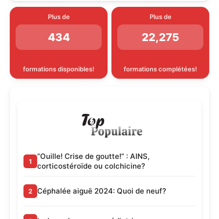
Plus de
Plus de
434
22,275
formations disponibles!
formations complétées!
“Ouille! Crise de goutte!” : AINS,
corticostéroïde ou colchicine?
Céphalée aiguë 2024: Quoi de neuf?