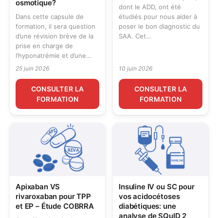
osmotique?
dont le ADD, ont été
Dans cette capsule de
étudiés pour nous aider à
formation, il sera question
poser le bon diagnostic du
d’une révision brève de la
SAA. Cet…
prise en charge de
l’hyponatrémie et d’une…
25 juin 2026
10 juin 2026
CONSULTER LA
CONSULTER LA
FORMATION
FORMATION
Apixaban VS
Insuline IV ou SC pour
rivaroxaban pour TPP
vos acidocétoses
et EP – Étude COBRRA
diabétiques: une
analyse de SQuID 2