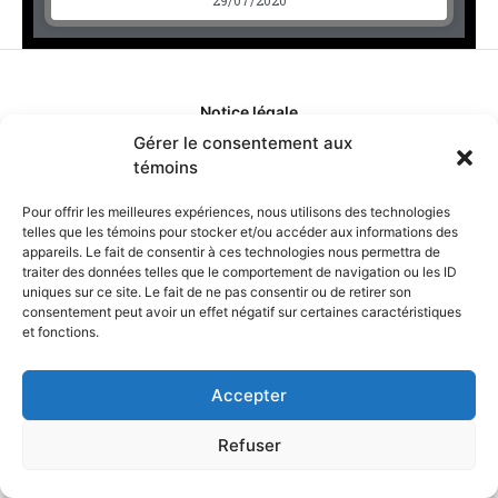
Notice légale
Gérer le consentement aux
témoins
Politique de confidentialité
Pour offrir les meilleures expériences, nous utilisons des technologies
Politique de remboursement
telles que les témoins pour stocker et/ou accéder aux informations des
appareils. Le fait de consentir à ces technologies nous permettra de
traiter des données telles que le comportement de navigation ou les ID
Politique d'ajustement des tarifs
uniques sur ce site. Le fait de ne pas consentir ou de retirer son
consentement peut avoir un effet négatif sur certaines caractéristiques
et fonctions.
Comment ça marche?
Accepter
Qui sommes-nous?
Refuser
Obtenir les crédits