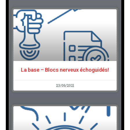
La base – Blocs nerveux échoguidés!
23/06/2021