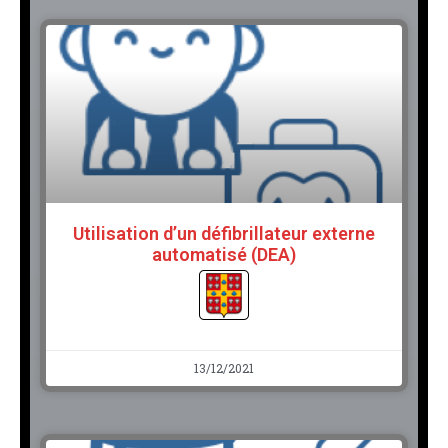
Utilisation d’un défibrillateur externe
automatisé (DEA)
13/12/2021