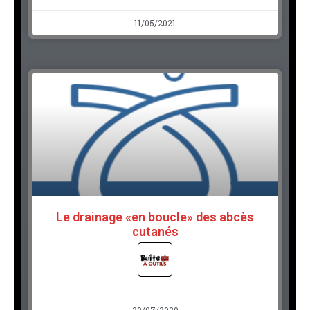
11/05/2021
Le drainage «en boucle» des abcès
cutanés
29/07/2020