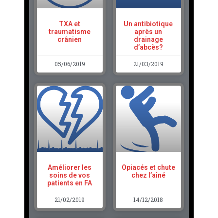
TXA et
Un antibiotique
traumatisme
après un
crânien
drainage
d’abcès?
05/06/2019
21/03/2019
Améliorer les
Opiacés et chute
soins de vos
chez l’aîné
patients en FA
21/02/2019
14/12/2018