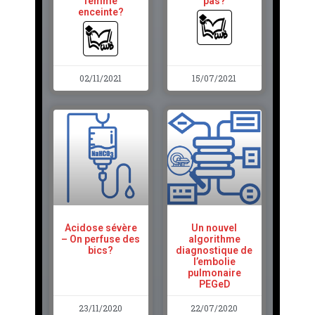
femme
pas?
enceinte?
02/11/2021
15/07/2021
Acidose sévère
Un nouvel
– On perfuse des
algorithme
bics?
diagnostique de
l’embolie
pulmonaire
PEGeD
23/11/2020
22/07/2020