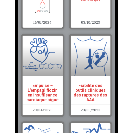
16/01/2024
03/10/2023
Empulse –
Fiabilité des
L’empagliflozin
outils cliniques
en insuffisance
des ruptures des
cardiaque aiguë
AAA
20/04/2023
23/03/2023