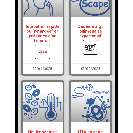
Intubation rapide
Oedème aigu
ou “retardée” en
pulmonaire
présence d’un
hypertensif
trauma?
10/04/2026
01/04/2026
Neutropénie et
HTA en choc