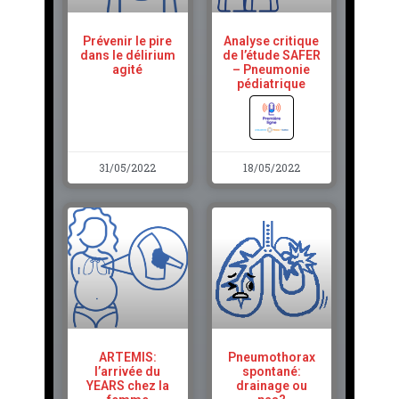
Prévenir le pire
Analyse critique
dans le délirium
de l’étude SAFER
agité
– Pneumonie
pédiatrique
31/05/2022
18/05/2022
ARTEMIS:
Pneumothorax
l’arrivée du
spontané:
YEARS chez la
drainage ou