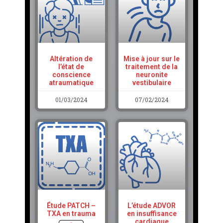
Altération de
Mise à jour sur le
l’état de
traitement de la
conscience
neuronite
atraumatique
vestibulaire
01/03/2024
07/02/2024
Étude PATCH –
L’étude ADVOR
TXA en trauma
en insuffisance
cardiaque