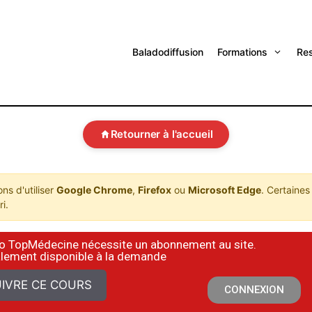
Baladodiffusion
Formations
Re
Retourner à l'accueil
s d'utiliser
Google Chrome
,
Firefox
ou
Microsoft Edge
. Certaines
i.
déo TopMédecine nécessite un abonnement au site.
alement disponible à la demande
IVRE CE COURS
CONNEXION