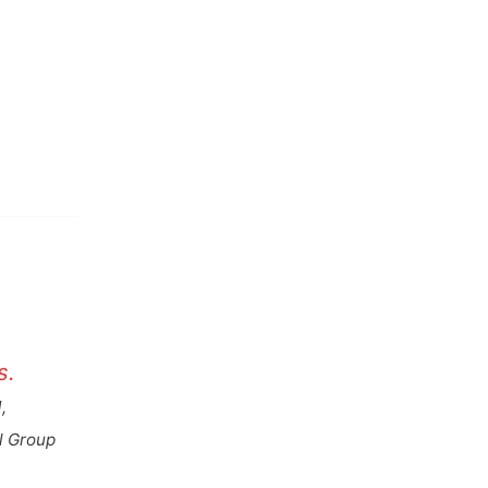
s.
,
l Group