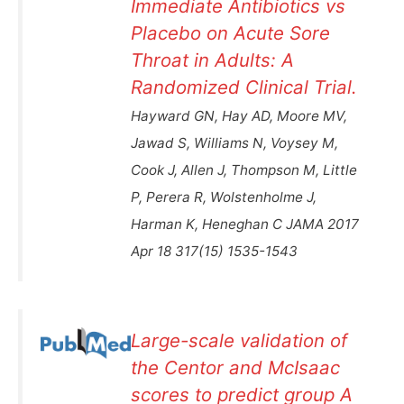
Immediate Antibiotics vs
Placebo on Acute Sore
Throat in Adults: A
Randomized Clinical Trial.
Hayward GN, Hay AD, Moore MV,
Jawad S, Williams N, Voysey M,
Cook J, Allen J, Thompson M, Little
P, Perera R, Wolstenholme J,
Harman K, Heneghan C JAMA 2017
Apr 18 317(15) 1535-1543
Large-scale validation of
the Centor and McIsaac
scores to predict group A