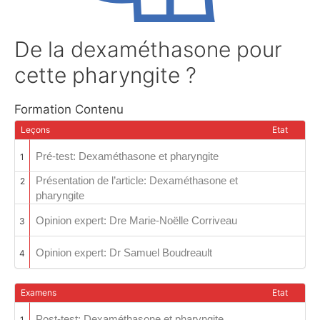
De la dexaméthasone pour
cette pharyngite ?
Formation Contenu
Leçons
Etat
Pré-test: Dexaméthasone et pharyngite
1
Présentation de l’article: Dexaméthasone et
2
pharyngite
Opinion expert: Dre Marie-Noëlle Corriveau
3
Opinion expert: Dr Samuel Boudreault
4
Examens
Etat
Post-test: Dexaméthasone et pharyngite
1