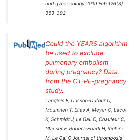
and gynaecology 2019 Feb 126(3)
383-392
Could the YEARS algorithm
be used to exclude
pulmonary embolism
during pregnancy? Data
from the CT-PE-pregnancy
study.
Langlois E, Cusson-Dufour C,
Moumneh T, Elias A, Meyer G, Lacut
K, Schmidt J, Le Gall C, Chauleur C,
Glauser F, Robert-Ebadi H, Righini
M, Le Gal G Journal of thrombosis