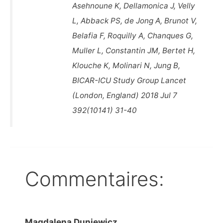
Asehnoune K, Dellamonica J, Velly
L, Abback PS, de Jong A, Brunot V,
Belafia F, Roquilly A, Chanques G,
Muller L, Constantin JM, Bertet H,
Klouche K, Molinari N, Jung B,
BICAR-ICU Study Group Lancet
(London, England) 2018 Jul 7
392(10141) 31-40
Commentaires:
Magdalena Duniewicz