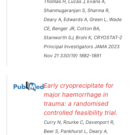
Thomas H, Lucas J, Evans A,
Shanmugaranjan S, Sharma R,
Deary A, Edwards A, Green L, Wade
CE, Benger JR, Cotton BA,
Stanworth SJ, Brohi K, CRYOSTAT-2
Principal Investigators JAMA 2023
Nov 21 330(19) 1882-1891
Early cryoprecipitate for
major haemorrhage in
trauma: a randomised
controlled feasibility trial.
Curry N, Rourke C, Davenport R,
Beer S, Pankhurst L, Deary A,