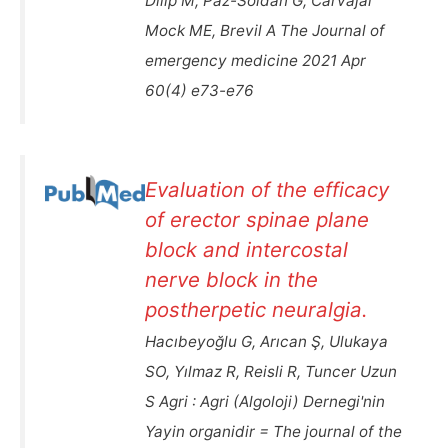
Dilip M, Paz-Soldan G, Carvajal
Mock ME, Brevil A The Journal of
emergency medicine 2021 Apr
60(4) e73-e76
Evaluation of the efficacy
of erector spinae plane
block and intercostal
nerve block in the
postherpetic neuralgia.
Hacıbeyoğlu G, Arıcan Ş, Ulukaya
SO, Yılmaz R, Reisli R, Tuncer Uzun
S Agri : Agri (Algoloji) Dernegi'nin
Yayin organidir = The journal of the