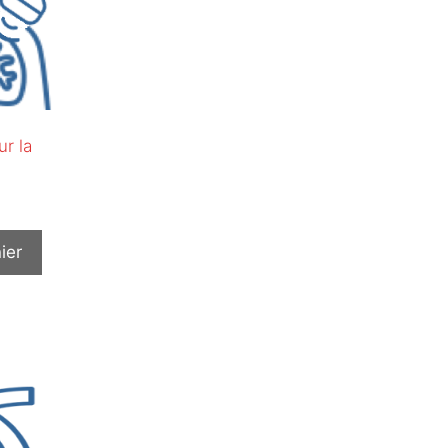
r la
ier