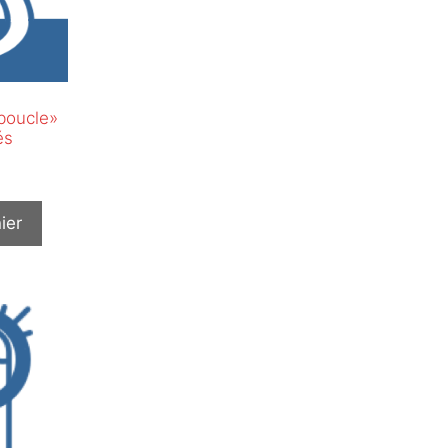
boucle»
és
ier