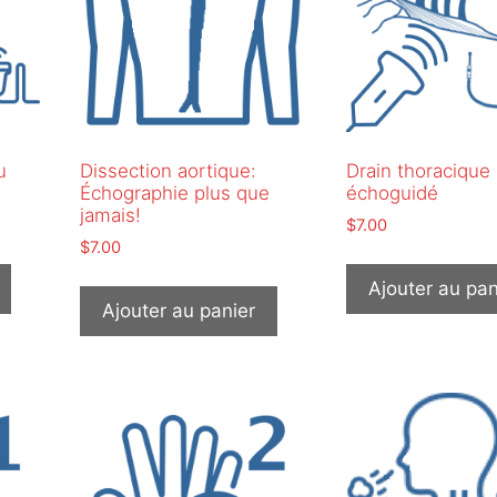
u
Dissection aortique:
Drain thoracique
Échographie plus que
échoguidé
jamais!
$
7.00
$
7.00
Ajouter au pan
Ajouter au panier