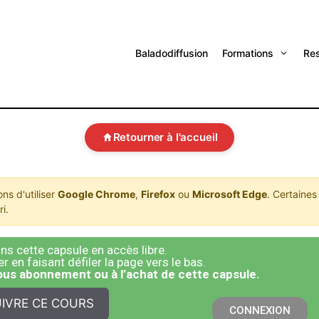
Baladodiffusion
Formations
Re
Retourner à l'accueil
s d'utiliser
Google Chrome
,
Firefox
ou
Microsoft Edge
. Certaines
i.
s cette capsule en accès libre.
 en faisant défiler la page vers le bas.
sous abonnement ou à l’achat de cette capsule.
IVRE CE COURS
CONNEXION