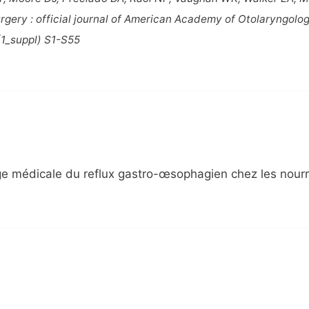
ery : official journal of American Academy of Otolaryngolo
1_suppl) S1-S55
rge médicale du reflux gastro-œsophagien chez les nour