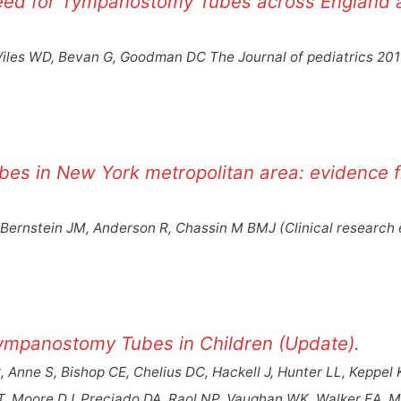
d Need for Tympanostomy Tubes across England
iles WD, Bevan G, Goodman DC The Journal of pediatrics 20
es in New York metropolitan area: evidence 
 Bernstein JM, Anderson R, Chassin M BMJ (Clinical research 
 Tympanostomy Tubes in Children (Update).
Anne S, Bishop CE, Chelius DC, Hackell J, Hunter LL, Keppel 
, Moore DJ, Preciado DA, Raol NP, Vaughan WK, Walker EA, M