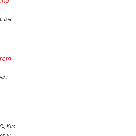
 and
16 Dec
from
ed.)
KL, Kim
onjur