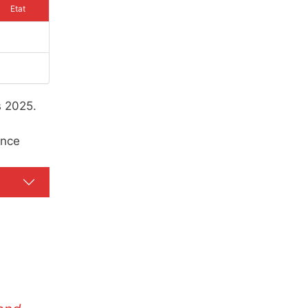
Etat
s 2025.
ence