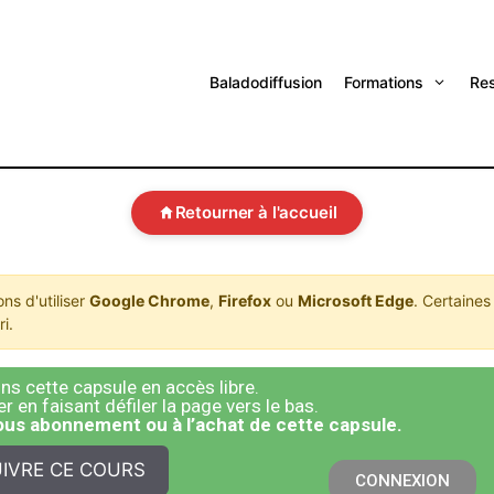
Baladodiffusion
Formations
Re
Retourner à l'accueil
s d'utiliser
Google Chrome
,
Firefox
ou
Microsoft Edge
. Certaines
i.
s cette capsule en accès libre.
 en faisant défiler la page vers le bas.
sous abonnement ou à l’achat de cette capsule.
IVRE CE COURS
CONNEXION