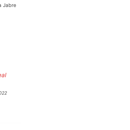
a Jabre
eal
2022