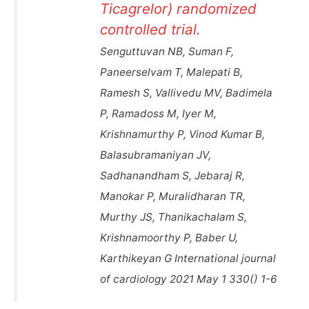
Ticagrelor) randomized
controlled trial.
Senguttuvan NB, Suman F,
Paneerselvam T, Malepati B,
Ramesh S, Vallivedu MV, Badimela
P, Ramadoss M, Iyer M,
Krishnamurthy P, Vinod Kumar B,
Balasubramaniyan JV,
Sadhanandham S, Jebaraj R,
Manokar P, Muralidharan TR,
Murthy JS, Thanikachalam S,
Krishnamoorthy P, Baber U,
Karthikeyan G International journal
of cardiology 2021 May 1 330() 1-6