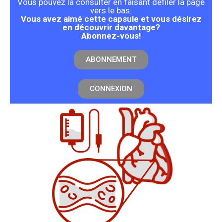
Vous pouvez la consulter en faisant défiler la page
vers le bas.
Vous avez aimé cette capsule et vous désirez
en découvrir davantage?
Abonnez-vous!
ABONNEMENT
CONNEXION