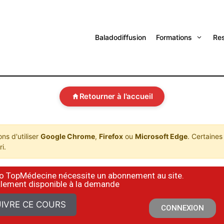
Baladodiffusion
Formations
Re
Retourner à l'accueil
s d'utiliser
Google Chrome
,
Firefox
ou
Microsoft Edge
. Certaines
i.
déo TopMédecine nécessite un abonnement au site.
alement disponible à la demande
IVRE CE COURS
CONNEXION