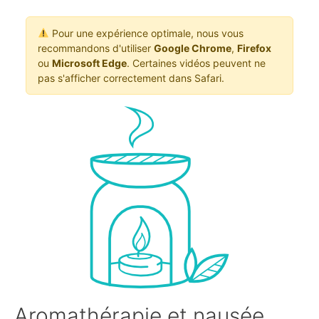
Pour une expérience optimale, nous vous
recommandons d'utiliser
Google Chrome
,
Firefox
ou
Microsoft Edge
. Certaines vidéos peuvent ne
pas s'afficher correctement dans Safari.
Aromathérapie et nausée