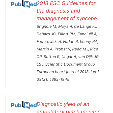
2018 ESC Guidelines for
the diagnosis and
management of syncope.
Brignole M, Moya A, de Lange FJ,
Deharo JC, Elliott PM, Fanciulli A,
Fedorowski A, Furlan R, Kenny RA,
Martín A, Probst V, Reed MJ, Rice
CP, Sutton R, Ungar A, van Dijk JG,
ESC Scientific Document Group
European heart journal 2018 Jun 1
39(21) 1883-1948
Diagnostic yield of an
ambulatory patch monitor