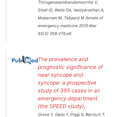
Thiruganasambandamoorthy V,
Stiell IG, Wells GA, Vaidyanathan A,
Mukarram M, Taljaard M Annals of
emergency medicine 2015 Mar
65(3) 268-276.e6
The prevalence and
prognostic significance of
near syncope and
syncope: a prospective
study of 395 cases in an
emergency department
(the SPEED study).
Greve Y, Geier F, Popp S, Bertsch T,