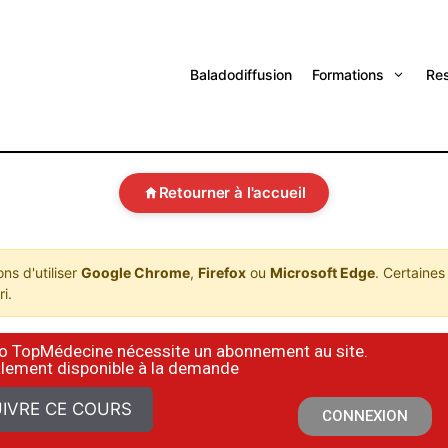
Baladodiffusion
Formations
Re
Retourner à l'accueil
s d'utiliser
Google Chrome
,
Firefox
ou
Microsoft Edge
. Certaines
i.
déo TopMédecine nécessite un abonnement au site.
alement disponible à la demande
IVRE CE COURS
CONNEXION