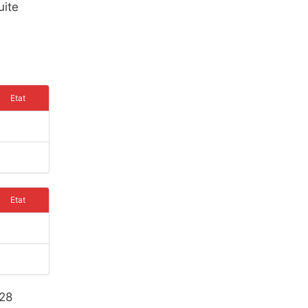
uite
Etat
Etat
 28