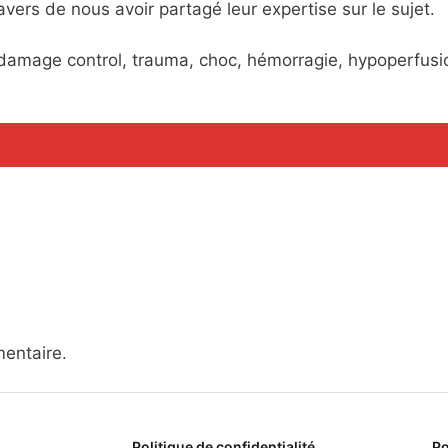
rs de nous avoir partagé leur expertise sur le sujet.
 damage control, trauma, choc, hémorragie, hypoperfusi
entaire.
Politique de confidentialité
Po