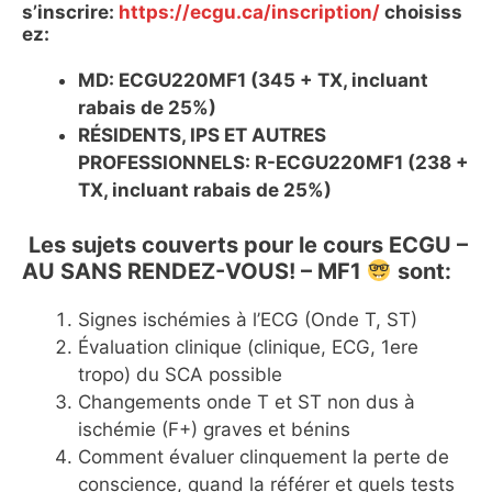
s’inscrire:
https://ecgu.ca/inscription/
choisiss
ez:
MD: ECGU220MF1 (345 + TX, incluant
rabais de 25%)
RÉSIDENTS, IPS ET AUTRES
PROFESSIONNELS: R-ECGU220MF1 (238 +
TX, incluant rabais de 25%)
Les sujets couverts pour le cours ECGU –
AU SANS RENDEZ-VOUS! – MF1
sont:
Signes ischémies à l’ECG (Onde T, ST)
Évaluation clinique (clinique, ECG, 1ere
tropo) du SCA possible
Changements onde T et ST non dus à
ischémie (F+) graves et bénins
Comment évaluer clinquement la perte de
conscience, quand la référer et quels tests