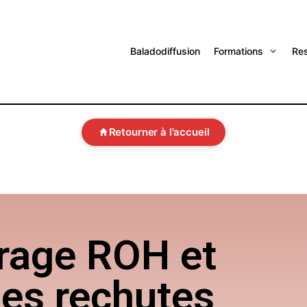
Baladodiffusion
Formations
Re
Retourner à l'accueil
vrage ROH et
des rechutes