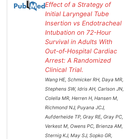
Effect of a Strategy of
Initial Laryngeal Tube
Insertion vs Endotracheal
Intubation on 72-Hour
Survival in Adults With
Out-of-Hospital Cardiac
Arrest: A Randomized
Clinical Trial.
Wang HE, Schmicker RH, Daya MR,
Stephens SW, Idris AH, Carlson JN,
Colella MR, Herren H, Hansen M,
Richmond NJ, Puyana JCJ,
Aufderheide TP, Gray RE, Gray PC,
Verkest M, Owens PC, Brienza AM,
Sternig KJ, May SJ, Sopko GR,