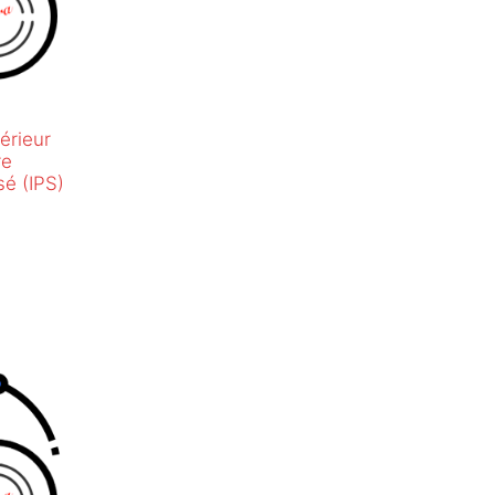
érieur
re
sé (IPS)