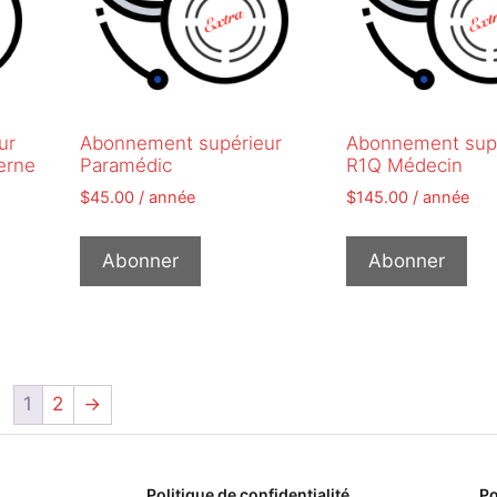
ur
Abonnement supérieur
Abonnement sup
erne
Paramédic
R1Q Médecin
$
45.00
/ année
$
145.00
/ année
Abonner
Abonner
1
2
→
Politique de confidentialité
Po