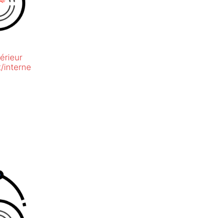
érieur
/interne