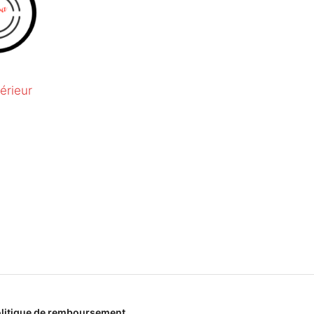
érieur
litique de remboursement